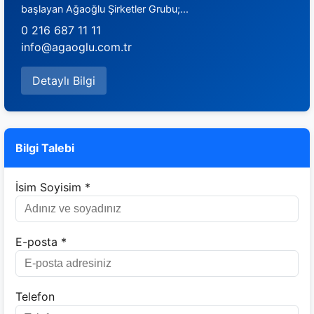
başlayan Ağaoğlu Şirketler Grubu;...
0 216 687 11 11
info@agaoglu.com.tr
Detaylı Bilgi
Bilgi Talebi
İsim Soyisim *
E-posta *
Telefon