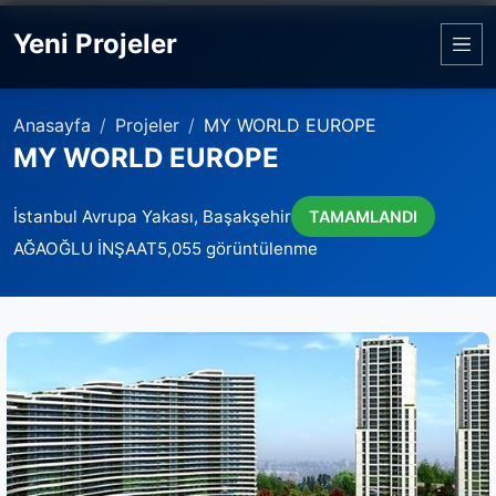
Yeni Projeler
Anasayfa
Projeler
MY WORLD EUROPE
MY WORLD EUROPE
İstanbul Avrupa Yakası, Başakşehir
TAMAMLANDI
AĞAOĞLU İNŞAAT
5,055 görüntülenme