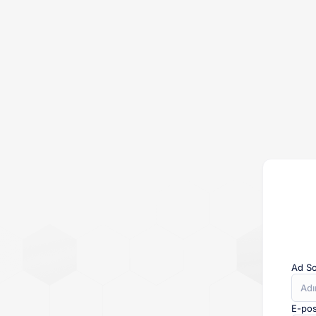
Ad S
E-pos