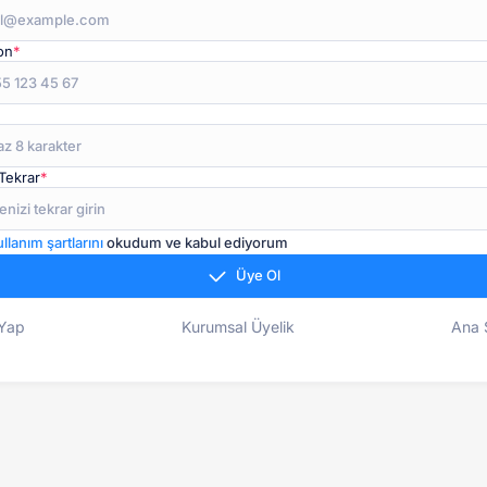
on
*
*
 Tekrar
*
llanım şartlarını
okudum ve kabul ediyorum
Üye Ol
 Yap
Kurumsal Üyelik
Ana 