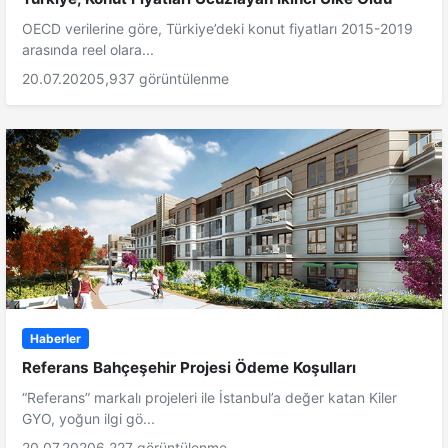
OECD verilerine göre, Türkiye’deki konut fiyatları 2015-2019
arasında reel olara...
20.07.2020
5,937 görüntülenme
Haberler
Referans Bahçeşehir Projesi Ödeme Koşulları
“Referans” markalı projeleri ile İstanbul’a değer katan Kiler
GYO, yoğun ilgi gö...
20.07.2020
6,227 görüntülenme