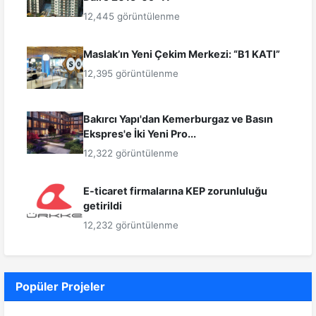
12,445 görüntülenme
Maslak’ın Yeni Çekim Merkezi: “B1 KATI”
12,395 görüntülenme
Bakırcı Yapı'dan Kemerburgaz ve Basın
Ekspres'e İki Yeni Pro...
12,322 görüntülenme
E-ticaret firmalarına KEP zorunluluğu
getirildi
12,232 görüntülenme
Popüler Projeler