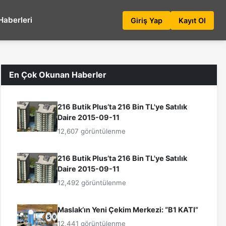
Haberleri
Giriş Yap
Kayıt Ol
En Çok Okunan Haberler
216 Butik Plus’ta 216 Bin TL'ye Satılık
Daire 2015-09-11
12,607 görüntülenme
216 Butik Plus’ta 216 Bin TL'ye Satılık
Daire 2015-09-11
12,492 görüntülenme
Maslak’ın Yeni Çekim Merkezi: “B1 KATI”
12,441 görüntülenme