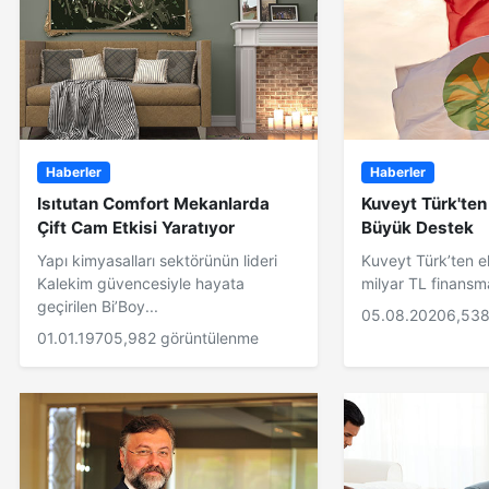
Haberler
Haberler
Isıtutan Comfort Mekanlarda
Kuveyt Türk'te
Çift Cam Etkisi Yaratıyor
Büyük Destek
Yapı kimyasalları sektörünün lideri
Kuveyt Türk’ten 
Kalekim güvencesiyle hayata
milyar TL finansm
geçirilen Bi’Boy...
05.08.2020
6,538
01.01.1970
5,982 görüntülenme