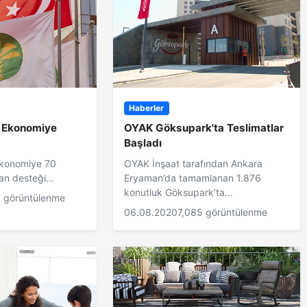
Haberler
n Ekonomiye
OYAK Göksupark'ta Teslimatlar
Başladı
ekonomiye 70
OYAK İnşaat tarafından Ankara
an desteği...
Eryaman’da tamamlanan 1.876
konutluk Göksupark’ta...
 görüntülenme
06.08.2020
7,085 görüntülenme