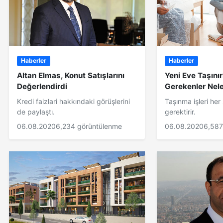
Haberler
Haberler
Altan Elmas, Konut Satışlarını
Yeni Eve Taşını
Değerlendirdi
Gerekenler Nel
Kredi faizlari hakkındaki görüşlerini
Taşınma işleri he
de paylaştı.
gerektirir.
06.08.2020
6,234 görüntülenme
06.08.2020
6,587