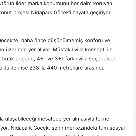
sektörün lider marka konumunu her daim koruyan
konut projesi Nidapark Göcek’i hayata geçiriyor.
ği Göcek’te, daha önce düşünülmemiş konforu ve
 üzerinde yer alıyor. Müstakil villa konsepti ile
k butik projede, 4+1 ve 3+1 farklı villa seçenekleri
yüklükleri ise 238 ila 440 metrekare arasında
da ulaşabileceği mesafede yer almasıyla tekne
ğlıyor. Nidapark Göcek, şehir merkezindeki tüm sosyal