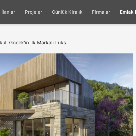
İlanlar
Projeler
Günlük Kiralık
Firmalar
Emlak 
l, Göcek’in İlk Markalı Lüks...