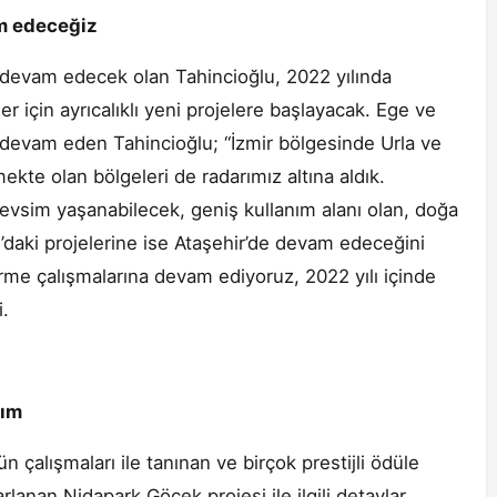
am edeceğiz
a devam edecek olan Tahincioğlu, 2022 yılında
için ayrıcalıklı yeni projelere başlayacak. Ege ve
 devam eden Tahincioğlu; “İzmir bölgesinde Urla ve
kte olan bölgeleri de radarımız altına aldık.
evsim yaşanabilecek, geniş kullanım alanı olan, doğa
ul’daki projelerine ise Ataşehir’de devam edeceğini
tirme çalışmalarına devam ediyoruz, 2022 yılı içinde
i.
rım
n çalışmaları ile tanınan ve birçok prestijli ödüle
lanan Nidapark Göcek projesi ile ilgili detaylar