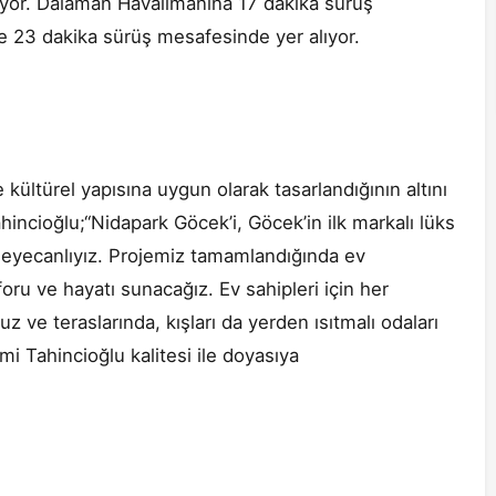
yor. Dalaman Havalimanına 17 dakika sürüş
e 23 dakika sürüş mesafesinde yer alıyor.
kültürel yapısına uygun olarak tasarlandığının altını
ncioğlu;“Nidapark Göcek’i, Göcek’in ilk markalı lüks
 heyecanlıyız. Projemiz tamamlandığında ev
u ve hayatı sunacağız. Ev sahipleri için her
z ve teraslarında, kışları da yerden ısıtmalı odaları
mi Tahincioğlu kalitesi ile doyasıya