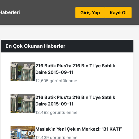
Haberleri
Giriş Yap
Kayıt Ol
En Çok Okunan Haberler
216 Butik Plus’ta 216 Bin TL'ye Satılık
Daire 2015-09-11
12,605 görüntülenme
216 Butik Plus’ta 216 Bin TL'ye Satılık
Daire 2015-09-11
12,492 görüntülenme
Maslak’ın Yeni Çekim Merkezi: “B1 KATI”
12,439 görüntülenme