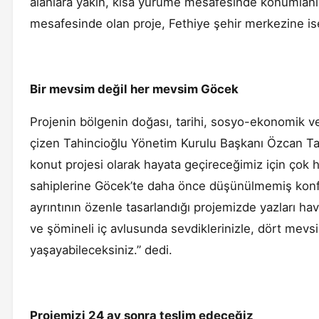
alanlara yakın, kısa yürüme mesafesinde konumlanı
mesafesinde olan proje, Fethiye şehir merkezine is
Bir mevsim değil her mevsim Göcek
Projenin bölgenin doğası, tarihi, sosyo-ekonomik ve 
çizen Tahincioğlu Yönetim Kurulu Başkanı Özcan Tahi
konut projesi olarak hayata geçireceğimiz için çok
sahiplerine Göcek’te daha önce düşünülmemiş konfor
ayrıntının özenle tasarlandığı projemizde yazları havu
ve şömineli iç avlusunda sevdiklerinizle, dört mevsi
yaşayabileceksiniz.” dedi.
Projemizi 24 ay sonra teslim edeceğiz