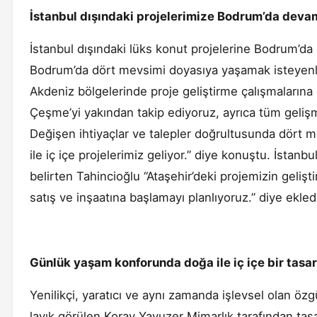
İstanbul dışındaki projelerimize Bodrum’da dev
İstanbul dışındaki lüks konut projelerine Bodrum’d
Bodrum’da dört mevsimi doyasıya yaşamak isteyenler 
Akdeniz bölgelerinde proje geliştirme çalışmalarına
Çeşme’yi yakından takip ediyoruz, ayrıca tüm gelişme
Değişen ihtiyaçlar ve talepler doğrultusunda dört m
ile iç içe projelerimiz geliyor.” diye konuştu. İstanb
belirten Tahincioğlu “Ataşehir’deki projemizin geliş
satış ve inşaatına başlamayı planlıyoruz.” diye ekled
Günlük yaşam konforunda doğa ile iç içe bir tasa
Yenilikçi, yaratıcı ve aynı zamanda işlevsel olan özgü
layık görülen Koray Yavuzer Mimarlık tarafından tasar