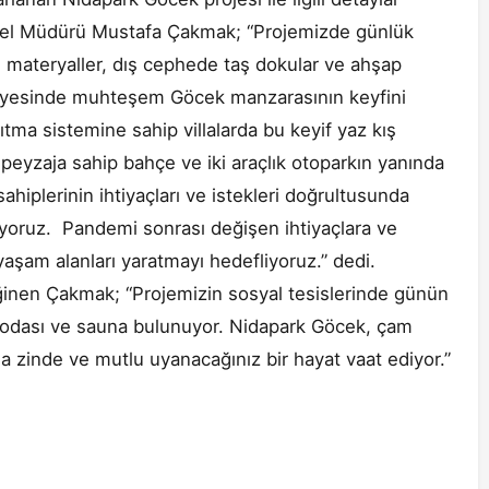
enel Müdürü Mustafa Çakmak; “Projemizde günlük
materyaller, dış cephede taş dokular ve ahşap
 sayesinde muhteşem Göcek manzarasının keyfini
tma sistemine sahip villalarda bu keyif yaz kış
 peyzaja sahip bahçe ve iki araçlık otoparkın yanında
hiplerinin ihtiyaçları ve istekleri doğrultusunda
uyoruz. Pandemi sonrası değişen ihtiyaçlara ve
 yaşam alanları yaratmayı hedefliyoruz.” dedi.
ğinen Çakmak; “Projemizin sosyal tesislerinde günün
r odası ve sauna bulunuyor. Nidapark Göcek, çam
ha zinde ve mutlu uyanacağınız bir hayat vaat ediyor.”