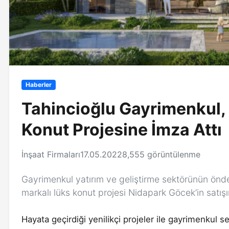
Haberler
Tahincioğlu Gayrimenkul, 
Konut Projesine İmza Attı
İnşaat Firmaları
17.05.2022
8,555 görüntülenme
Gayrimenkul yatırım ve geliştirme sektörünün önde 
markalı lüks konut projesi Nidapark Göcek’in satışı
Hayata geçirdiği yenilikçi projeler ile gayrimenkul s