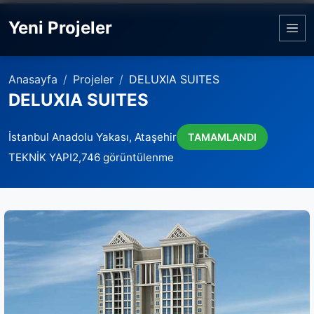
Yeni Projeler
Anasayfa
Projeler
DELUXIA SUITES
DELUXIA SUITES
İstanbul Anadolu Yakası, Ataşehir
TAMAMLANDI
TEKNİK YAPI
2,746 görüntülenme