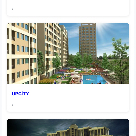
,
UPCİTY
,