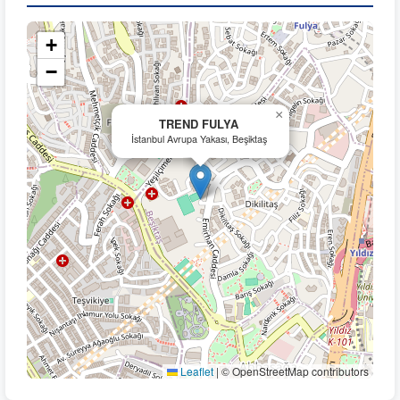
+
−
×
TREND FULYA
İstanbul Avrupa Yakası, Beşiktaş
Leaflet
|
© OpenStreetMap contributors