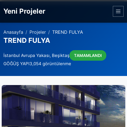
Yeni Projeler
Anasayfa
Projeler
TREND FULYA
TREND FULYA
İstanbul Avrupa Yakası, Beşiktaş
TAMAMLANDI
GÖĞÜŞ YAPI
3,054 görüntülenme