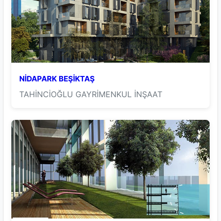
NİDAPARK BEŞİKTAŞ
TAHİNCİOĞLU GAYRİMENKUL İNŞAAT