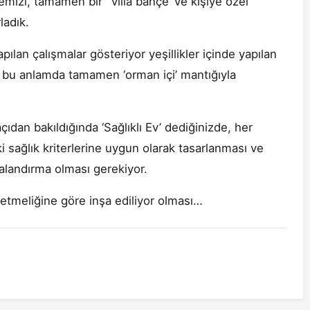
emizi, tamamen bir ‘villa bahçe’ ve kişiye özel
ladık.
n çalışmalar gösteriyor yeşillikler içinde yapılan
 Biz bu anlamda tamamen ‘orman içi’ mantığıyla
n bakıldığında ‘Sağlıklı Ev’ dediğinizde, her
 sağlık kriterlerine uygun olarak tasarlanması ve
valandırma olması gerekiyor.
meliğine göre inşa ediliyor olması…