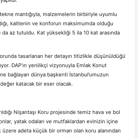
yapıldı.
tekne mantığıyla, malzemelerin birbiriyle uyumlu
ıldığı, kalitenin ve konforun maksimumda olduğu
da az tutuldu. Kat yüksekliği 5 ila 10 kat arasında
forunda tasarlanan her detayın titizlikle düşünüldüğü
ıyor. DAP’ın yenilikçi vizyonuyla Emlak Konut
birine bağlayan dünya başkenti İstanbul’umuzun
 değer katacak bir eser olacak.
ıldığı Nişantaşı Koru projesinde temiz hava ve bol
nlar, yatak odaları ve mutfaklardan evinizin içine
 üzere adeta küçük bir orman olan koru alanından