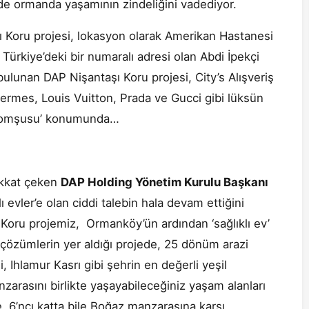
de ormanda yaşamının zindeliğini vadediyor.
 Koru projesi, lokasyon olarak Amerikan Hastanesi
n Türkiye’deki bir numaralı adresi olan Abdi İpekçi
lunan DAP Nişantaşı Koru projesi, City’s Alışveriş
ermes, Louis Vuitton, Prada ve Gucci gibi lüksün
ı komşusu’ konumunda…
ikkat çeken
DAP Holding Yönetim Kurulu Başkanı
lı evler’e olan ciddi talebin hala devam ettiğini
ı Koru projemiz, Ormanköy’ün ardından ‘sağlıklı ev’
l çözümlerin yer aldığı projede, 25 dönüm arazi
 Ihlamur Kasrı gibi şehrin en değerli yeşil
rasını birlikte yaşayabileceğiniz yaşam alanları
 6’ncı katta bile Boğaz manzarasına karşı