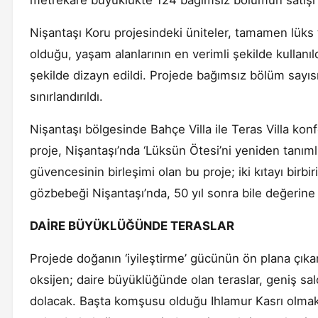
metrekare büyüklükte 124 bağımsız bölümün satışı 
Nişantaşı Koru projesindeki üniteler, tamamen lüks 
olduğu, yaşam alanlarının en verimli şekilde kullan
şekilde dizayn edildi. Projede bağımsız bölüm sayısı 
sınırlandırıldı.
Nişantaşı bölgesinde Bahçe Villa ile Teras Villa kon
proje, Nişantaşı’nda ‘Lüksün Ötesi’ni yeniden tanıml
güvencesinin birleşimi olan bu proje; iki kıtayı bir
gözbebeği Nişantaşı’nda, 50 yıl sonra bile değerine
DAİRE BÜYÜKLÜĞÜNDE TERASLAR
Projede doğanın ‘iyileştirme’ gücünün ön plana çıkar
oksijen; daire büyüklüğünde olan teraslar, geniş salo
dolacak. Başta komşusu olduğu Ihlamur Kasrı olmak