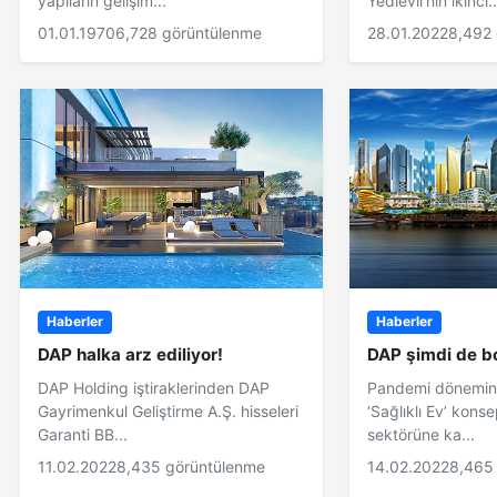
yapıların gelişim...
Yedievli’nin ikinci..
01.01.1970
6,728 görüntülenme
28.01.2022
8,492
Haberler
Haberler
DAP halka arz ediliyor!
DAP şimdi de bo
DAP Holding iştiraklerinden DAP
Pandemi döneminde
Gayrimenkul Geliştirme A.Ş. hisseleri
‘Sağlıklı Ev’ kons
Garanti BB...
sektörüne ka...
11.02.2022
8,435 görüntülenme
14.02.2022
8,465