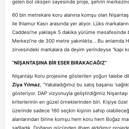
gelen bol oksijen sayesinde proje, şehrin merkezin
60 bin metrekare koru alanına komşu olan Nişantaşı
ile Ihlamur Kasrı arasında yer alıyor. Lüks markaları
Caddesi’ne yaklaşık 5 dakika yürüme mesafesinde bu
Merkezi’ne de 300 metre yakınlıkta... Bu anlamda H
zirvesindeki markalara da deyim yerindeyse “kap
“NİŞANTAŞINA BİR ESER BIRAKACAĞIZ”
Nişantaşı Koru projesine gösterilen yoğun talebe d
Ziya Yılmaz
, “Yakaladığımız bu satış başarısı ‘sağlık
gösteriyor. DAP vizyonuyla geliştirdiğimiz Nişantaş
kriterlerinin en güzel örneklerinden biri. Kişiye öze
üzerinde sadece 160 seçkin kişinin sahip olabileceği,
alanlarından birine komşu hem koru hem Boğaz manza
sağladık. Doğanın gücünden ilham aldığımız projede,