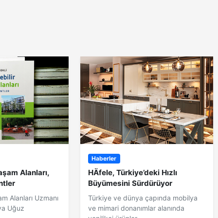
Haberler
aşam Alanları,
HÄfele, Türkiye’deki Hızlı
ntler
Büyümesini Sürdürüyor
şam Alanları Uzmanı
Türkiye ve dünya çapında mobilya
ya Uğuz
ve mimari donanımlar alanında