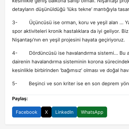
kesinlikle geniş balkona sahip olmalı. Nişantaşı proj
detayların düşünüldüğü ‘lüks tekne’ mantığıyla tasar
3- Üçüncüsü ise orman, koru ve yeşil alan … Yapıla
spor aktiviteleri kronik hastalıklara da iyi geliyor.
Nişantaşı’nın en yeşil projesini hayata geçiriyoruz.
4- Dördüncüsü ise havalandırma sistemi… Bu açıda
dairenin havalandırma sisteminin korona sürecindeki
kesinlikle birbirinden ‘bağımsız’ olması ve doğal ha
5- Beşinci ve son kriter ise en son deprem yönet
Paylaş:
Facebook
X
LinkedIn
WhatsApp