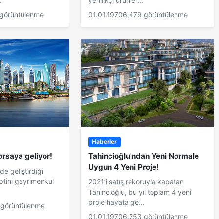
.
yenilikçi ürünler...
 görüntülenme
01.01.1970
6,479 görüntülenme
Haberler
rsaya geliyor!
Tahincioğlu'ndan Yeni Normale
Uygun 4 Yeni Proje!
 geliştirdiği
eptini gayrimenkul
2021’i satış rekoruyla kapatan
Tahincioğlu, bu yıl toplam 4 yeni
proje hayata ge...
 görüntülenme
01.01.1970
6,253 görüntülenme