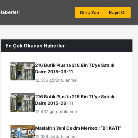
Haberleri
Giriş Yap
Kayıt Ol
En Çok Okunan Haberler
216 Butik Plus’ta 216 Bin TL'ye Satılık
Daire 2015-09-11
12,556 görüntülenme
216 Butik Plus’ta 216 Bin TL'ye Satılık
Daire 2015-09-11
12,437 görüntülenme
Maslak’ın Yeni Çekim Merkezi: “B1 KATI”
12,388 görüntülenme