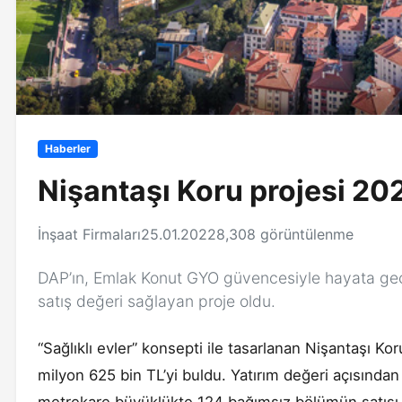
Haberler
Nişantaşı Koru projesi 20
İnşaat Firmaları
25.01.2022
8,308 görüntülenme
DAP’ın, Emlak Konut GYO güvencesiyle hayata geçir
satış değeri sağlayan proje oldu.
“Sağlıklı evler” konsepti ile tasarlanan Nişantaşı Ko
milyon 625 bin TL’yi buldu. Yatırım değeri açısından