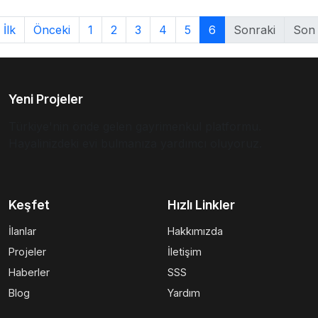
İlk
Önceki
1
2
3
4
5
6
Sonraki
Son
Yeni Projeler
Türkiye'nin önde gelen gayrimenkul platformu.
Hayalinizdeki evi bulmanıza yardımcı oluyoruz.
Keşfet
Hızlı Linkler
İlanlar
Hakkımızda
Projeler
İletişim
Haberler
SSS
Blog
Yardım