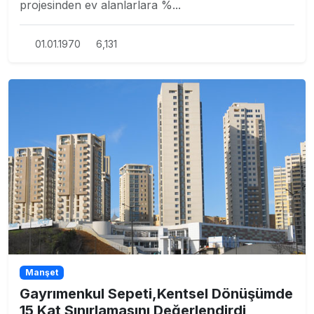
projesinden ev alanlarlara %...
01.01.1970
6,131
Manşet
Gayrımenkul Sepeti,Kentsel Dönüşümde
15 Kat Sınırlamasını Değerlendirdi