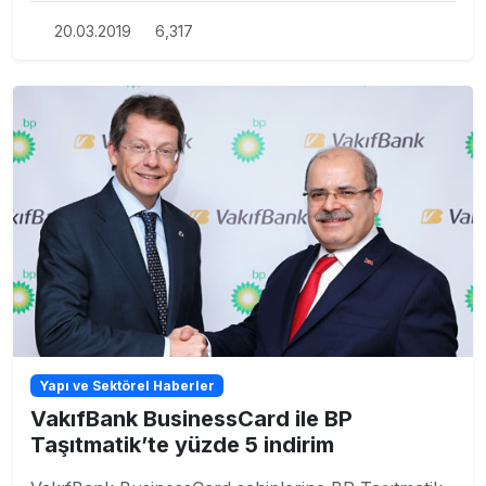
20.03.2019
6,317
Yapı ve Sektörel Haberler
VakıfBank BusinessCard ile BP
Taşıtmatik’te yüzde 5 indirim