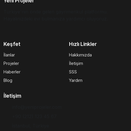
Yeni Projeler
Türkiye'nin önde gelen gayrimenkul platformu.
Hayalinizdeki evi bulmanıza yardımcı oluyoruz.
Keşfet
Hızlı Linkler
İlanlar
Hakkımızda
Projeler
İletişim
Haberler
SSS
Blog
Yardım
İletişim
info@yeniprojeler.com
+90 (212) 123 45 67
İstanbul, Türkiye