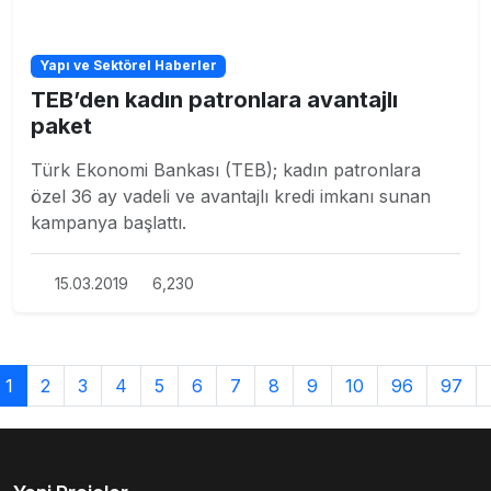
Yapı ve Sektörel Haberler
TEB’den kadın patronlara avantajlı
paket
Türk Ekonomi Bankası (TEB); kadın patronlara
özel 36 ay vadeli ve avantajlı kredi imkanı sunan
kampanya başlattı.
15.03.2019
6,230
1
2
3
4
5
6
7
8
9
10
96
97