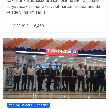
VakıfBank BusinessCard sahiplerine BP Taşıtmatik
ile yapacakları her akaryakıt harcamasında anında
yüzde 5 indirim sağla...
18.03.2019
6,469
Yapı ve Sektörel Haberler