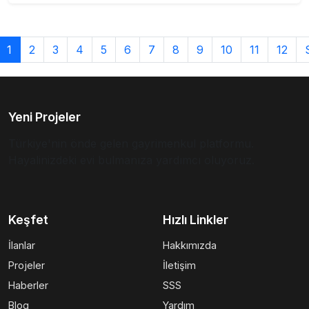
1
2
3
4
5
6
7
8
9
10
11
12
Yeni Projeler
Türkiye'nin önde gelen gayrimenkul platformu.
Hayalinizdeki evi bulmanıza yardımcı oluyoruz.
Keşfet
Hızlı Linkler
İlanlar
Hakkımızda
Projeler
İletişim
Haberler
SSS
Blog
Yardım