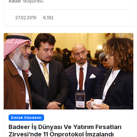
kadar düşürdü.
27.02.2019
6,192
Emlak Gündemi
Badeer İş Dünyası Ve Yatırım Fırsatları
Zirvesi’nde 11 Önprotokol İmzalandı