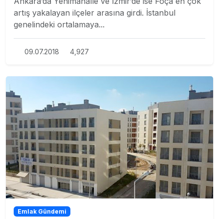
Ankara’da Yenimahalle ve İzmir’de ise Foça en çok
artış yakalayan ilçeler arasına girdi. İstanbul
genelindeki ortalamaya...
09.07.2018
4,927
Emlak Gündemi