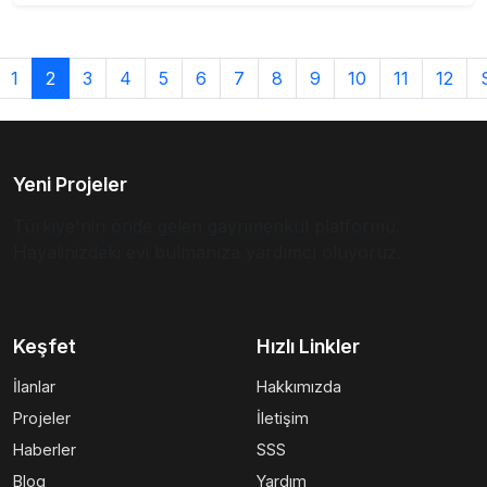
1
2
3
4
5
6
7
8
9
10
11
12
Yeni Projeler
Türkiye'nin önde gelen gayrimenkul platformu.
Hayalinizdeki evi bulmanıza yardımcı oluyoruz.
Keşfet
Hızlı Linkler
İlanlar
Hakkımızda
Projeler
İletişim
Haberler
SSS
Blog
Yardım