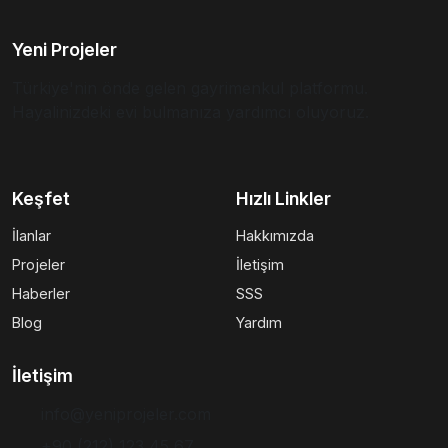
Yeni Projeler
Türkiye'nin önde gelen gayrimenkul platformu.
Hayalinizdeki evi bulmanıza yardımcı oluyoruz.
Keşfet
Hızlı Linkler
İlanlar
Hakkımızda
Projeler
İletişim
Haberler
SSS
Blog
Yardım
İletişim
info@yeniprojeler.com
+90 (212) 123 45 67