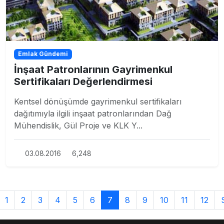
Emlak Gündemi
İnşaat Patronlarının Gayrimenkul
Sertifikaları Değerlendirmesi
Kentsel dönüşümde gayrimenkul sertifikaları
dağıtımıyla ilgili inşaat patronlarından Dağ
Mühendislik, Gül Proje ve KLK Y...
03.08.2016
6,248
1
2
3
4
5
6
7
8
9
10
11
12